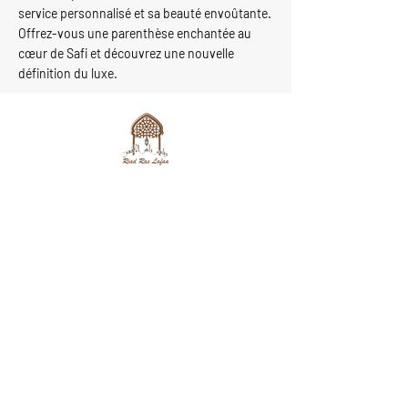
service personnalisé et sa beauté envoûtante.
Offrez-vous une parenthèse enchantée au
cœur de Safi et découvrez une nouvelle
définition du luxe.
RIAD RAS LAFAA
Notre emplacement
55 bis elkaria sidi
E-mail :
bouzid, Safi
riadraslafaa@gmail
44000
.com
Tél :
0762-819456