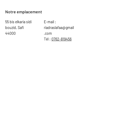
Notre emplacement
55 bis elkaria sidi
E-mail :
bouzid, Safi
riadraslafaa@gmail
44000
.com
Tél :
0762-819456
Demander au capitaine
Prénom
Nom de famille
E-mail
Objet